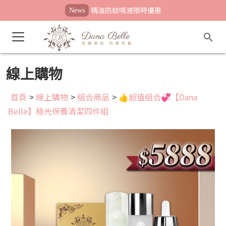
精油防蚊噴液限時優惠
News
線上購物
首頁
>
線上購物
>
組合商品
>
👍超值組合💞【Dana
Belle】極光保養清潔四件組