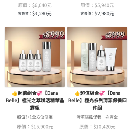
原價：
$
6,640
元
原價：
$
5,940
元
$
3,280
元
$
2,980
元
會員價：
會員價：
👍超值組合💞【Dana
👍超值組合💞【Dana
Belle】極光之萃賦活精華晶
Belle】極光系列清潔保養四
露組
件組
超值3+1全方位修護
清潔隔離保養一次齊全
原價：
$
15,900
元
原價：
$
10,420
元