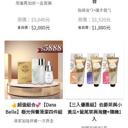
合
限量再加送一盒面膜
指緣油*3+護手霜*1
原價：
$
5,040
元
原價：
$
3,520
元
$
2,080
元
$
1,880
元
會員價：
會員價：
👍超值組合💞【Dana
【三入優惠組】伯爵茶與小
Belle】極光保養清潔四件組
黃瓜+鼠尾草與海鹽+隨機1
入
清潔加強保養一次齊全
加贈指緣油1瓶