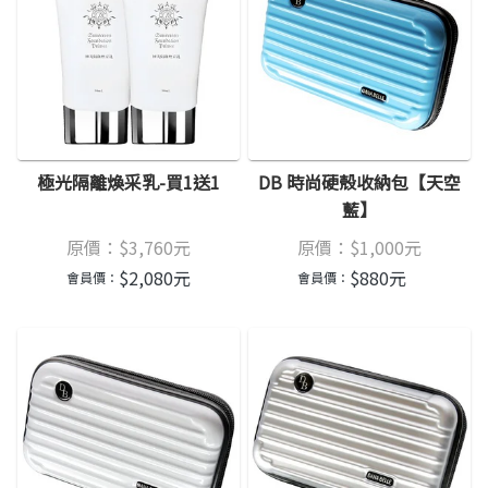
極光隔離煥采乳-買1送1
DB 時尚硬殼收納包【天空
藍】
原價：
$
3,760
元
原價：
$
1,000
元
$
2,080
元
$
880
元
會員價：
會員價：