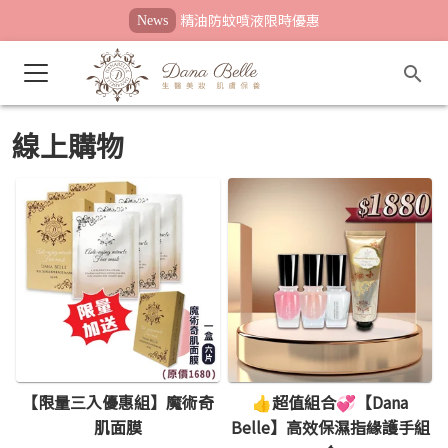
精油防蚊噴液限時優惠
News
線上購物
【限量三入優惠組】魔術奇
👍超值組合💞【Dana
肌面膜
Belle】高效保濕指緣護手組