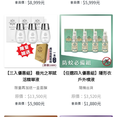
$
8,999
元
$
5,999
元
會員價：
會員價：
【三入優惠組】 極光之萃賦
【任選四入優惠組】隱形衣
活精華液
戶外噴液
限量再加送一盒面膜
隨機出貨
原價：
$
13,500
元
原價：
$
3,520
元
$
5,980
元
$
1,880
元
會員價：
會員價：