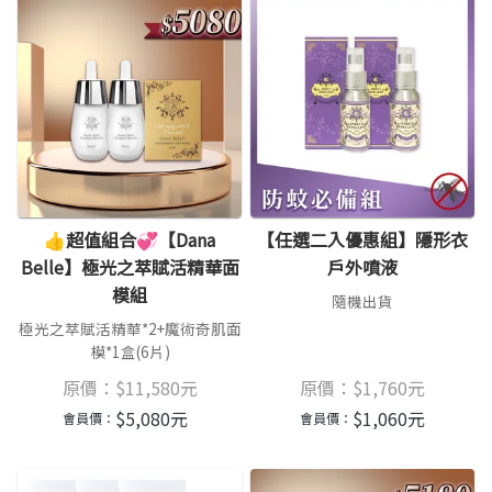
👍超值組合💞【Dana
【任選二入優惠組】隱形衣
Belle】極光之萃賦活精華面
戶外噴液
模組
隨機出貨
極光之萃賦活精華*2+魔術奇肌面
模*1盒(6片)
原價：
$
11,580
元
原價：
$
1,760
元
$
5,080
元
$
1,060
元
會員價：
會員價：