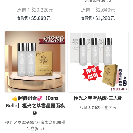
原價：
$
10,220
元
原價：
$
2,640
元
$
5,888
元
$
1,280
元
會員價：
會員價：
👍超值組合💞【Dana
極光之萃雪晶露-三入組
Belle】極光之萃雪晶露面模
限量再加送一盒面膜
組
極光之萃雪晶露*2+魔術奇肌面模
*1盒(6片)