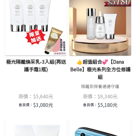
極光隔離煥采乳-3入組(再送
👍超值組合💞【Dana
護手霜1瓶)
Belle】極光系列全方位修護
組
隔離到保養通通守護
原價：
$
5,640
元
原價：
$
9,340
元
$
3,080
元
$
5,180
元
會員價：
會員價：