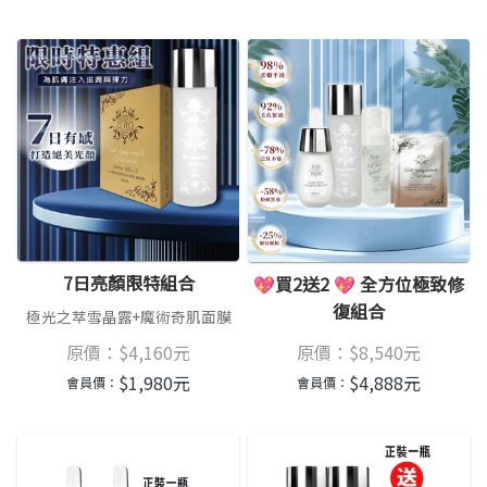
7日亮顏限特組合
💖買2送2 💖 全方位極致修
復組合
極光之萃雪晶露+魔術奇肌面膜
原價：
$
4,160
元
原價：
$
8,540
元
$
1,980
元
$
4,888
元
會員價：
會員價：