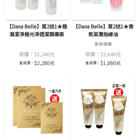
【Dana Belle】買2送1★極
【Dana Belle】買2送1★香
濕潔淨極光淨透潔顏慕斯
氛滋潤指緣油
香味隨機
原價：
$
3,240
元
原價：
$
2,640
元
$
2,280
元
$
1,060
元
會員價：
會員價：