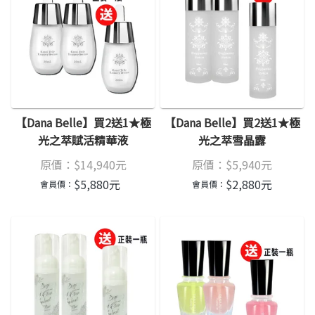
【Dana Belle】買2送1★極
【Dana Belle】買2送1★極
光之萃賦活精華液
光之萃雪晶露
原價：
$
14,940
元
原價：
$
5,940
元
$
5,880
元
$
2,880
元
會員價：
會員價：