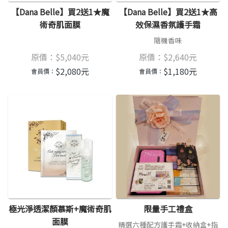
【Dana Belle】買2送1★魔
【Dana Belle】買2送1★高
術奇肌面膜
效保濕香氛護手霜
隨機香味
原價：
$
5,040
元
原價：
$
2,640
元
$
2,080
元
$
1,180
元
會員價：
會員價：
極光淨透潔顏慕斯+魔術奇肌
限量手工禮盒
面膜
精選六種配方護手霜+收納盒+指