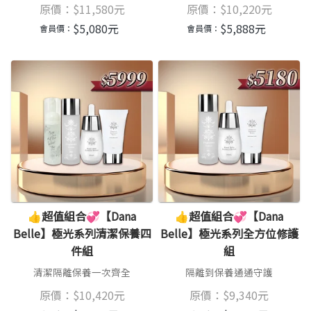
原價：
$
11,580
元
原價：
$
10,220
元
$
5,080
元
$
5,888
元
會員價：
會員價：
👍超值組合💞【Dana
👍超值組合💞【Dana
Belle】極光系列清潔保養四
Belle】極光系列全方位修護
件組
組
清潔隔離保養一次齊全
隔離到保養通通守護
原價：
$
10,420
元
原價：
$
9,340
元