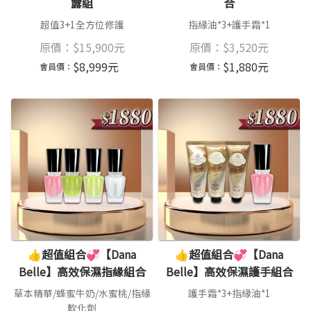
露組
合
超值3+1全方位修護
指緣油*3+護手霜*1
原價：
$
15,900
元
原價：
$
3,520
元
$
8,999
元
$
1,880
元
會員價：
會員價：
👍超值組合💞【Dana
👍超值組合💞【Dana
Belle】高效保濕指緣組合
Belle】高效保濕護手組合
草本精華/蜂蜜牛奶/水蜜桃/指緣
護手霜*3+指緣油*1
軟化劑