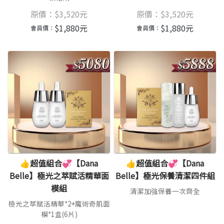
原價：
$
3,520
元
原價：
$
3,520
元
$
1,880
元
$
1,880
元
會員價：
會員價：
👍超值組合💞【Dana
👍超值組合💞【Dana
Belle】極光之萃賦活精華面
Belle】極光保養清潔四件組
模組
清潔加強保養一次齊全
極光之萃賦活精華*2+魔術奇肌面
模*1盒(6片)