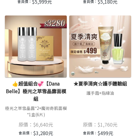
$
5,999
元
$
5,180
元
會員價：
會員價：
👍超值組合💞【Dana
★夏季清爽☆護手體驗組
Belle】極光之萃雪晶露面模
護手霜+指緣油
組
極光之萃雪晶露*2+魔術奇肌面模
*1盒(6片)
原價：
$
6,640
元
原價：
$
1,760
元
$
3,280
元
$
499
元
會員價：
會員價：