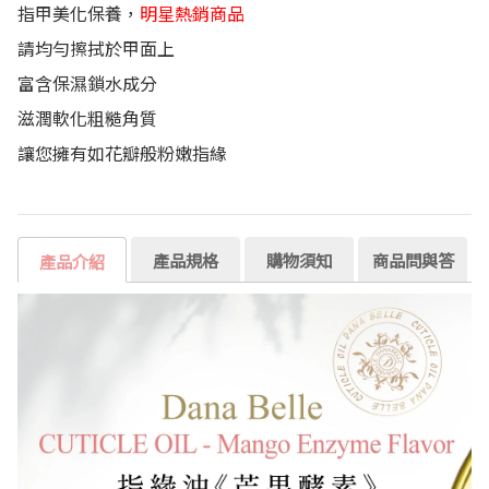
指甲美化保養，
明星熱銷商品
請均勻擦拭於甲面上
富含保濕鎖水成分
滋潤軟化粗糙角質
讓您擁有如花瓣般粉嫩指緣
產品規格
購物須知
商品問與答
產品介紹