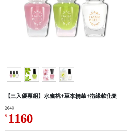
【三入優惠組】水蜜桃+草本精華+指緣軟化劑
2640
1160
$