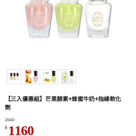
【三入優惠組】芒果酵素+蜂蜜牛奶+指緣軟化
劑
2640
1160
$