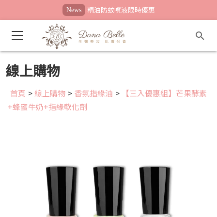
精油防蚊噴液限時優惠
News
線上購物
首頁
>
線上購物
>
香氛指緣油
>
【三入優惠組】芒果酵素
+蜂蜜牛奶+指緣軟化劑