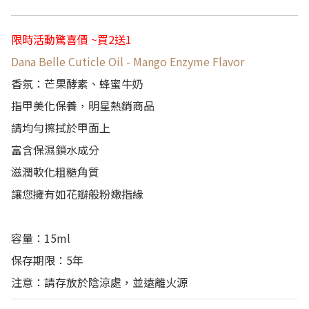
限時活動驚喜價 ~買2送1
Dana Belle Cuticle Oil - Mango Enzyme Flavor
香氛：芒果酵素、蜂蜜牛奶
指甲美化保養，明星熱銷商品
請均勻擦拭於甲面上
富含保濕鎖水成分
滋潤軟化粗糙角質
讓您擁有如花瓣般粉嫩指緣
容量：15ml
保存期限：5年
注意：請存放於陰涼處，並遠離火源