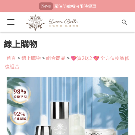
精油防蚊噴液限時優惠
News
線上購物
首頁
>
線上購物
>
組合商品
>
💖買2送2 💖 全方位極致修
復組合