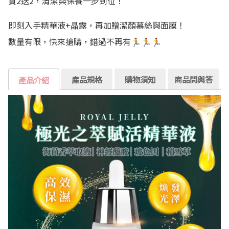
買2送2，清潔與保養一步到位！
即刻入手精華液+晶露，再加贈潔顏慕絲與面膜！
數量有限，快來搶購，錯過不再有🏃🏃🏃
產品規格
購物須知
商品問與答
產品介紹