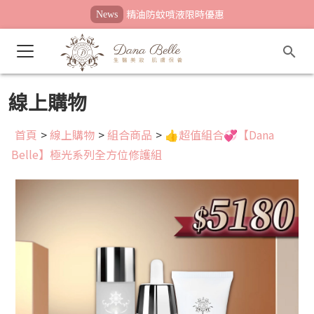
精油防蚊噴液限時優惠
News
線上購物
首頁
>
線上購物
>
組合商品
>
👍超值組合💞【Dana
Belle】極光系列全方位修護組